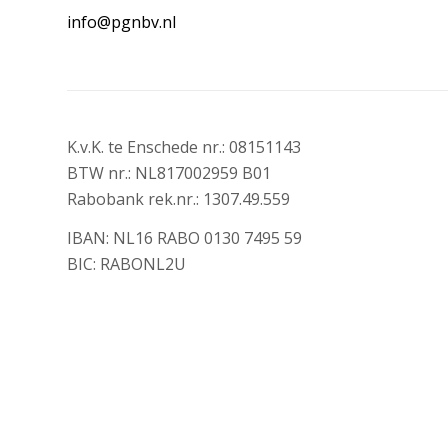
info@pgnbv.nl
K.v.K. te Enschede nr.: 08151143
BTW nr.: NL817002959 B01
Rabobank rek.nr.: 1307.49.559
IBAN: NL16 RABO 0130 7495 59
BIC: RABONL2U